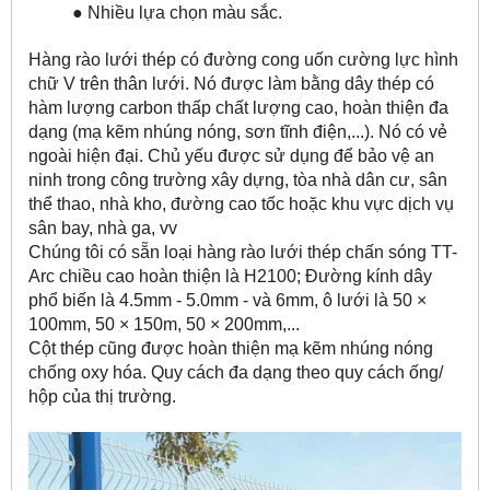
● Nhiều lựa chọn màu sắc.
Hàng rào lưới thép
 có đường cong uốn cường lực hình 
chữ V trên thân lưới
. Nó được làm bằng dây thép có 
hàm lượng 
carbon thấp chất lượng cao, hoàn thiện đa 
dạng (
mạ kẽm nhúng nóng, sơn tĩnh điện,...).
 Nó có vẻ 
ngoài 
hiện đại. Chủ yếu được sử dụng để bảo vệ an 
ninh trong công trường xây dựng, tòa nhà dân cư, sân 
thể thao, nhà kho, đường cao tốc hoặc khu vực dịch vụ 
sân bay, nhà ga, vv
Chúng tôi có sẵn loại hàng rào lưới thép chấn sóng TT-
Arc chiều cao hoàn thiện là H2100; 
Đường kính dây 
phổ biến là 4.5mm - 5.0mm - và 6mm, ô lưới là 50 × 
100mm, 50 × 150m, 50 × 200mm,...
Cột thép cũng được hoàn thiện mạ kẽm nhúng nóng 
chống oxy hóa. Quy cách đa dạng theo quy cách ống/ 
hộp của thị trường.