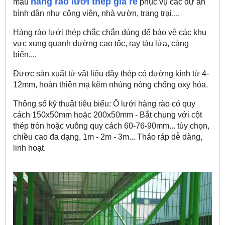
hàng rào lưới thép giá rẻ
mẫu
phục vụ các dự án
bình dân như công viên, nhà vườn, trang trại,...
Hàng rào lưới thép chắc chắn dùng để bảo vệ các khu
vực xung quanh đường cao tốc, ray tàu lửa, cảng
biển,...
Được sản xuất từ vật liệu dây thép có đường kính từ 4-
12mm, hoàn thiện mạ kẽm nhúng nóng chống oxy hóa.
Thông số kỹ thuật tiêu biểu: Ô lưới hàng rào có quy
cách 150x50mm hoặc 200x50mm - Bắt chung với cột
thép tròn hoặc vuông quy cách 60-76-90mm... tùy chọn,
chiều cao đa dạng, 1m - 2m - 3m... Tháo ráp dễ dàng,
linh hoạt.