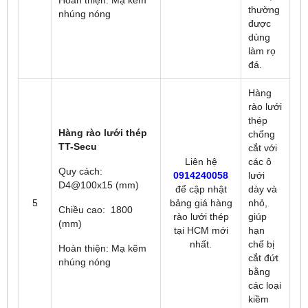
thường
nhúng nóng
được
dùng
làm rọ
đá.
Hàng
rào lưới
thép
Hàng rào lưới thép
chống
TT-Secu
cắt với
Liên hệ
các ô
Quy cách:
0914240058
lưới
D4@100x15 (mm)
để
cập nhật
dày và
5
bảng giá hàng
nhỏ,
Chiều cao: 1800
rào lưới thép
giúp
(mm)
tại HCM mới
hạn
nhất.
chế bị
Hoàn thiện: Mạ kẽm
cắt đứt
nhúng nóng
bằng
các loại
kiềm