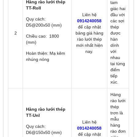
Hàng rào lưới thép
tam
TT-Roll
giác hai
Liên hệ
đầu với
Quy cách:
0914240058
các sợi
D5@200x50 (mm)
để
cập nhật
thép
2
bảng giá hàng
được
Chiều cao: 1800
rào lưới thép
hàn
(mm)
mới nhất hiện
dính
nay.
với
Hoàn thiện: Mạ kẽm
nhau
nhúng nóng
tại từng
điểm
tiếp
xúc.
Hàng
rào lưới
thép
Hàng rào lưới thép
trơn là
TT-UnI
mẫu
Liên hệ
hàng
Quy cách:
0914240058
rào đơn
D6@150x50 (mm)
để
cập nhật