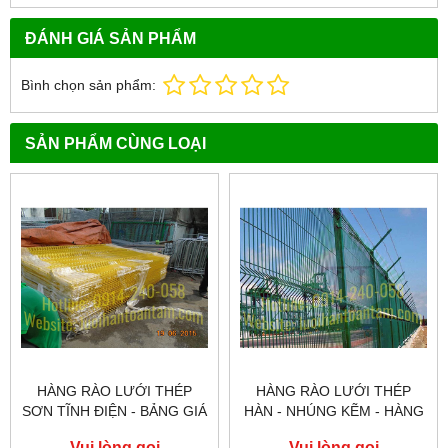
ĐÁNH GIÁ SẢN PHẨM
Bình chọn sản phẩm:
SẢN PHẨM CÙNG LOẠI
HÀNG RÀO LƯỚI THÉP
HÀNG RÀO LƯỚI THÉP
SƠN TĨNH ĐIỆN - BẢNG GIÁ
HÀN - NHÚNG KẼM - HÀNG
HÀNG RÀO LƯỚI THÉP
RÀO LƯỚI THÉP MẮT CÁO
Vui lòng gọi
Vui lòng gọi