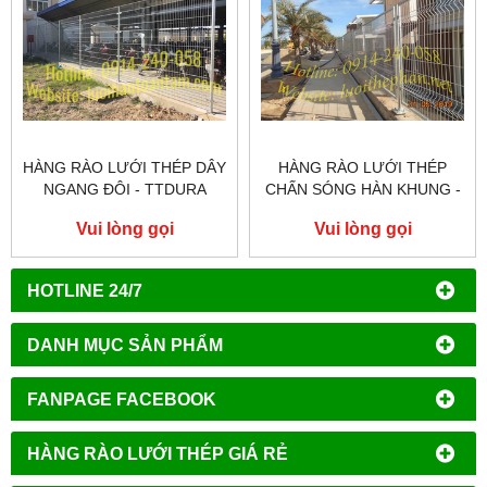
HÀNG RÀO LƯỚI THÉP DÂY
HÀNG RÀO LƯỚI THÉP
NGANG ĐÔI - TTDURA
CHẤN SÓNG HÀN KHUNG -
TTFARC
Vui lòng gọi
Vui lòng gọi
HOTLINE 24/7
DANH MỤC SẢN PHẨM
FANPAGE FACEBOOK
HÀNG RÀO LƯỚI THÉP GIÁ RẺ