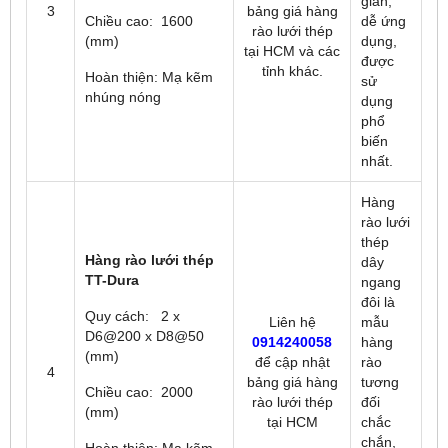
giản,
3
bảng giá hàng
Chiều cao: 1600
dễ ứng
rào lưới thép
(mm)
dụng,
tại HCM và các
được
tỉnh khác.
Hoàn thiện: Mạ kẽm
sử
nhúng nóng
dụng
phổ
biến
nhất.
Hàng
rào lưới
thép
Hàng rào lưới thép
dây
TT-Dura
ngang
đôi là
Quy cách: 2 x
Liên hệ
mẫu
D6@200 x D8@50
0914240058
hàng
(mm)
để
cập nhật
rào
4
bảng giá hàng
tương
Chiều cao: 2000
rào lưới thép
đối
(mm)
tại HCM
chắc
chắn,
Hoàn thiện: Mạ kẽm