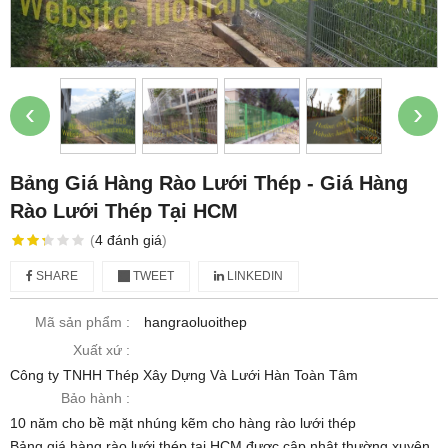
‹
›
Bảng Giá Hàng Rào Lưới Thép - Giá Hàng
Rào Lưới Thép Tại HCM
(
4
đánh giá
)
SHARE
TWEET
LINKEDIN
Mã sản phẩm :
hangraoluoithep
Xuất xứ :
Công ty TNHH Thép Xây Dựng Và Lưới Hàn Toàn Tâm
Bảo hành :
10 năm cho bề mặt nhúng kẽm cho hàng rào lưới thép
Bảng giá hàng rào lưới thép tại HCM được cập nhật thường xuyên