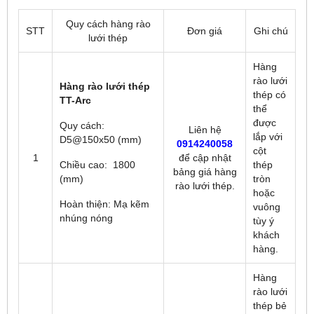
Quy cách hàng rào
STT
Đơn giá
Ghi chú
lưới thép
Hàng
rào lưới
Hàng rào lưới thép
thép có
TT-Arc
thể
được
Quy cách:
Liên hệ
lắp với
D5@150x50 (mm)
0914240058
cột
1
để
cập nhật
Chiều cao: 1800
thép
bảng giá hàng
(mm)
tròn
rào lưới thép.
hoặc
Hoàn thiện: Mạ kẽm
vuông
nhúng nóng
tùy ý
khách
hàng.
Hàng
rào lưới
thép bẻ