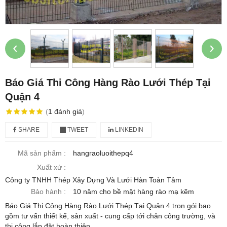
‹
›
Báo Giá Thi Công Hàng Rào Lưới Thép Tại
Quận 4
(
1
đánh giá
)
SHARE
TWEET
LINKEDIN
Mã sản phẩm :
hangraoluoithepq4
Xuất xứ :
Công ty TNHH Thép Xây Dựng Và Lưới Hàn Toàn Tâm
Bảo hành :
10 năm cho bề mặt hàng rào mạ kẽm
Báo Giá Thi Công Hàng Rào Lưới Thép Tại Quận 4 trọn gói bao
gồm tư vấn thiết kế, sản xuất - cung cấp tới chân công trường, và
thi công lắp đặt hoàn thiện.