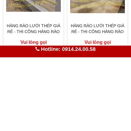
HÀNG RÀO LƯỚI THÉP GIÁ
HÀNG RÀO LƯỚI THÉP GIÁ
RẺ - THI CÔNG HÀNG RÀO
RẺ - THI CÔNG HÀNG RÀO
LƯỚI THÉP TẠI QUẬN 3
LƯỚI THÉP TẠI QUẬN 5
Vui lòng gọi
Vui lòng gọi
Hotline: 0914.24.00.58
HOTLINE 24/7
DANH MỤC SẢN PHẨM
FANPAGE FACEBOOK
HÀNG RÀO LƯỚI THÉP GIÁ RẺ
TIN TỨC MỚI