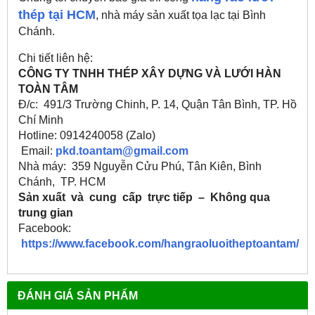
thép tại HCM
, nhà máy sản xuất tọa lạc tại Bình
Chánh.
Chi tiết liên hệ:
CÔNG TY TNHH THÉP XÂY DỰNG VÀ LƯỚI HÀN
TOÀN TÂM
Đ/c: 491/3 Trường Chinh, P. 14, Quận Tân Bình, TP. Hồ
Chí Minh
Hotline: 0914240058 (Zalo)
Email:
pkd.toantam@gmail.com
Nhà máy: 359 Nguyễn Cửu Phú, Tân Kiên, Bình
Chánh, TP. HCM
S
ản xuất
và
cung
cấp
trực tiếp
–
Không qua
trung gian
Facebook:
https://www.facebook.com/hangraoluoitheptoantam/
ĐÁNH GIÁ SẢN PHẨM