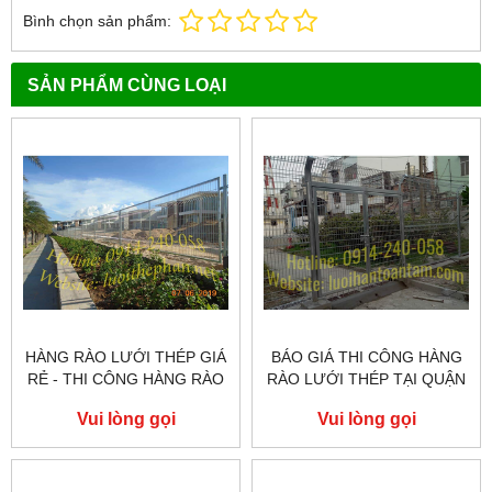
Bình chọn sản phẩm:
SẢN PHẨM CÙNG LOẠI
HÀNG RÀO LƯỚI THÉP GIÁ
BÁO GIÁ THI CÔNG HÀNG
RẺ - THI CÔNG HÀNG RÀO
RÀO LƯỚI THÉP TẠI QUẬN
LƯỚI THÉP TẠI QUẬN TÂN
9
Vui lòng gọi
Vui lòng gọi
PHÚ