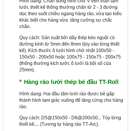
Hình dạng: Chấn sóng hình chữ V trên thân tấm
lưới, thiết kế thông thường chấn từ 2 - 3 đường
dọc theo suốt chiều ngang hàng rào, vừa tạo kiểu
khác biệt cho hàng vừa tăng cường sự chắc
chắn.
Quy cách: Sản xuất bởi dây thép kéo nguội có
đường kính từ 5mm đến 8mm (tùy vào từng thiết
kế). Kích thước ô lưới hình chữ nhật 100x50 -
150x50 - 200x50 hoặc 100x75 - 150x75 - 200x75
(thông thường kích tước ô lưới là bội số của
25mm).
Hàng rào lưới thép bẻ đầu TT-Roll
Hình dạng: Hai đầu tấm lưới rào được bẻ gấp
thành hình tam giác vuông để tăng cứng cho hàng
rào.
Quy cách: D5@150x50 - D6@200x50... Tùy từng
thiết kế,... (Tương tự hàng rào TT-Arc).