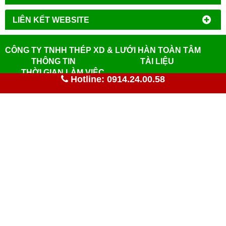
LIÊN KẾT WEBSITE
CÔNG TY TNHH THÉP XD & LƯỚI HÀN TOÀN TÂM
THÔNG TIN
TÀI LIỆU
THỜI GIAN LÀM VIỆC
Hotline: 0914.24.00.58
Địa chỉ giao dịch: 19 - 21 Đường số 12, P13, Quận 6, TPHCM
Trang chủ
Brochure 2019
Văn phòng:
Giám Đốc: (Ông) Nguyễn Hồng Thái
Giới thiệu
Hồ sơ năng
lực
Thứ 2-Thứ 6: 8h-17h
Mã số thuế: 0305105046
Sản phẩm
TCVN 9391:2012
Thứ 7: 8h-12h
Hotline 24/7: (+84).914.240.058
Hướng dẫn mua hàng
TCVN 1651-
3:2008
Nhà máy:
Địa chỉ email: pkd.toantam@gmail.com
Tin tức
Bảng quy cách
lưới thép
Thứ 2-Thứ 6: 8h-16h45