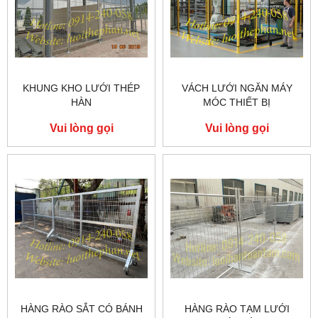
KHUNG KHO LƯỚI THÉP
VÁCH LƯỚI NGĂN MÁY
HÀN
MÓC THIẾT BỊ
Vui lòng gọi
Vui lòng gọi
HÀNG RÀO SẮT CÓ BÁNH
HÀNG RÀO TẠM LƯỚI