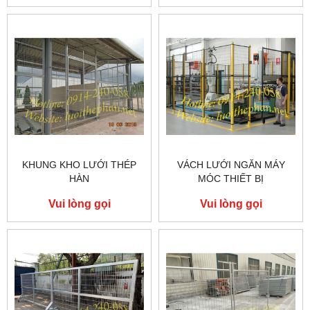
KHUNG KHO LƯỚI THÉP
VÁCH LƯỚI NGĂN MÁY
HÀN
MÓC THIẾT BỊ
Vui lòng gọi
Vui lòng gọi