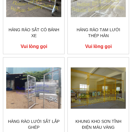
HÀNG RÀO SẮT CÓ BÁNH
HÀNG RÀO TẠM LƯỚI
XE
THÉP HÀN
Vui lòng gọi
Vui lòng gọi
HÀNG RÀO LƯỚI SẮT LẮP
KHUNG KHO SƠN TĨNH
GHÉP
ĐIỆN MÀU VÀNG