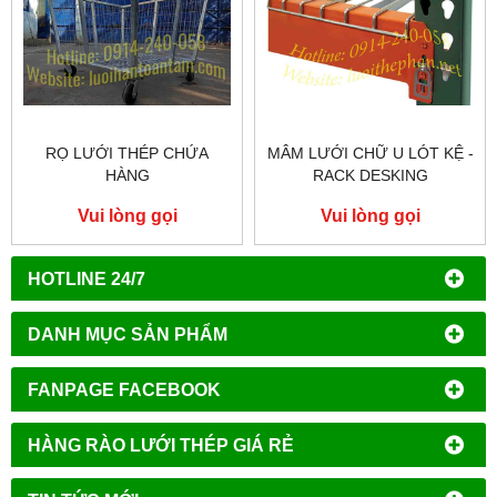
RỌ LƯỚI THÉP CHỨA
MÂM LƯỚI CHỮ U LÓT KỆ -
HÀNG
RACK DESKING
Vui lòng gọi
Vui lòng gọi
HOTLINE 24/7
DANH MỤC SẢN PHẨM
FANPAGE FACEBOOK
HÀNG RÀO LƯỚI THÉP GIÁ RẺ