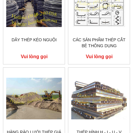
DÂY THÉP KÉO NGUỘI
CÁC SẢN PHẨM THÉP CẮT
BẺ THÔNG DỤNG
Vui lòng gọi
Vui lòng gọi
HÀNG RÀO LƯỚI THÉP GIÁ
THÉP HÌNH H - I - U - V