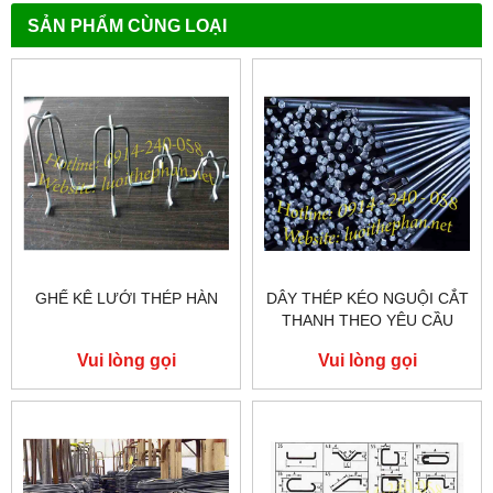
SẢN PHẨM CÙNG LOẠI
GHẾ KÊ LƯỚI THÉP HÀN
DÂY THÉP KÉO NGUỘI CẮT
THANH THEO YÊU CẦU
Vui lòng gọi
Vui lòng gọi