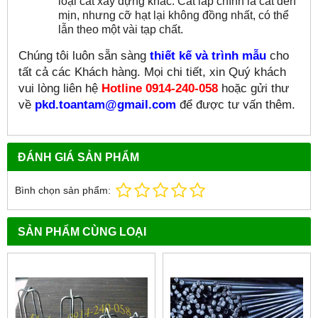
loại cát xây dựng khác. Cát lấp chính là cát đen
mịn, nhưng cỡ hạt lại không đồng nhất, có thể
lẫn theo một vài tạp chất.
Chúng tôi luôn sẵn sàng
thiết kế và trình mẫu
cho
tất cả các Khách hàng. Mọi chi tiết, xin Quý khách
vui lòng liên hệ
Hotline 0914-240-058
hoặc gửi thư
về
pkd.toantam@gmail.com
để được tư vấn thêm.
ĐÁNH GIÁ SẢN PHẨM
Bình chọn sản phẩm:
SẢN PHẨM CÙNG LOẠI