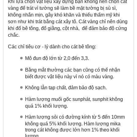
hi lựa chọn vật liệu xây dựng bạn không nên chọn cát
K
vàng để trát vì tường sẽ làm bề mặt tường bị sù sì,
không nhắn mịn, gây khó khăn và thiếu thẩm mỹ khi
sơn như khi trát bằng cát xây tô. Cát vàng chỉ nên dùng
khi đổ bê tông, đổ giằng, cột nhà, để đảm bảo độ cứng
chắc.
Các chỉ tiêu cơ - lý dành cho cát bê tông:
M
ô đun độ lớn từ 2,0 đến 3,3.
B
ằng mắt thường các bạn cũng có thể nhận
biết được vật liệu này vì nó có màu vàng.
K
hông lẫn tạp chất, đảm bảo độ sạch.
Hàm lượng muối gốc sunphát, sunphit không
quá 1% khối lượng.
Hàm lượng sỏi có đường kính từ 5 đến 10mm
không quá 5% khối lượng. Hàm lượng mika
trong cát không được lớn hơn 1% theo khối
lượng.