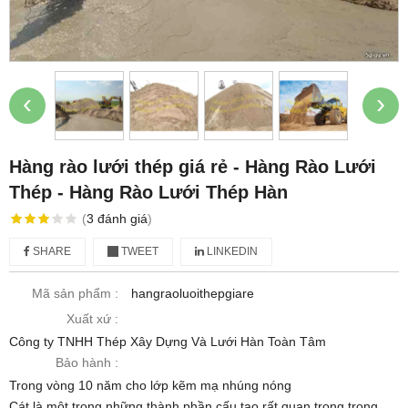
‹
›
Hàng rào lưới thép giá rẻ - Hàng Rào Lưới
Thép - Hàng Rào Lưới Thép Hàn
(
3
đánh giá
)
SHARE
TWEET
LINKEDIN
Mã sản phẩm :
hangraoluoithepgiare
Xuất xứ :
Công ty TNHH Thép Xây Dựng Và Lưới Hàn Toàn Tâm
Bảo hành :
Trong vòng 10 năm cho lớp kẽm mạ nhúng nóng
Cát là một trong những thành phần cấu tạo rất quan trọng trong