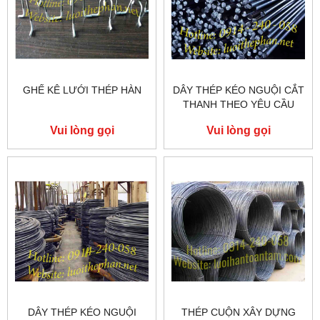
GHẾ KÊ LƯỚI THÉP HÀN
DÂY THÉP KÉO NGUỘI CẮT
THANH THEO YÊU CẦU
Vui lòng gọi
Vui lòng gọi
DÂY THÉP KÉO NGUỘI
THÉP CUỘN XÂY DỰNG