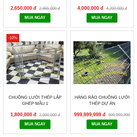
BẠT CHE
2,650,000 đ
4,000,000 đ
2,865,000 đ
4,200,000 đ
MUA NGAY
MUA NGAY
-10%
CHUỒNG LƯỚI THÉP LẮP
HÀNG RÀO CHUỒNG LƯỚI
GHÉP MẪU 1
THÉP DỰ ÁN
1,800,000 đ
999,999,998 đ
2,000,000 đ
999,999,999
đ
MUA NGAY
MUA NGAY