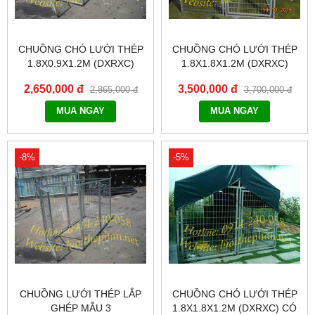
CHUỒNG CHÓ LƯỚI THÉP
CHUỒNG CHÓ LƯỚI THÉP
1.8X0.9X1.2M (DXRXC)
1.8X1.8X1.2M (DXRXC)
KHÔNG BẠT CHE
2,650,000 đ
3,500,000 đ
2,865,000 đ
3,700,000 đ
MUA NGAY
MUA NGAY
-8%
-5%
CHUỒNG LƯỚI THÉP LẮP
CHUỒNG CHÓ LƯỚI THÉP
GHÉP MẪU 3
1.8X1.8X1.2M (DXRXC) CÓ