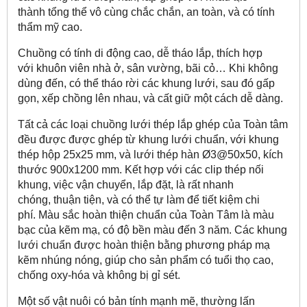
thành tổng thể vô cùng chắc chắn, an toàn, và có tính
thẩm mỹ cao.
Chuồng có tính di động cao, dễ tháo lắp, thích hợp
với khuôn viên nhà ở, sân vường, bãi cỏ… Khi không
dùng đến, có thể tháo rời các khung lưới, sau đó gấp
gọn, xếp chồng lên nhau, và cất giữ một cách dễ dàng.
Tất cả các loại chuồng lưới thép lắp ghép của Toàn tâm
đều được được ghép từ khung lưới chuẩn, với khung
thép hộp 25x25 mm, và lưới thép hàn Ø3@50x50, kích
thước 900x1200 mm. Kết hợp với các clip thép nối
khung, việc vận chuyển, lắp đặt, là rất nhanh
chóng, thuận tiện, và có thể tự làm để tiết kiệm chi
phí. Màu sắc hoàn thiện chuẩn của Toàn Tâm là màu
bạc của kẽm mạ, có độ bền màu đến 3 năm. Các khung
lưới chuẩn được hoàn
thiện bằng phương pháp mạ
kẽm nhúng nóng, giúp cho sản phẩm có tuổi thọ cao,
chống oxy-hóa và không bị gỉ sét.
Một số vật nuôi có bản tính mạnh mẽ, thường lấn