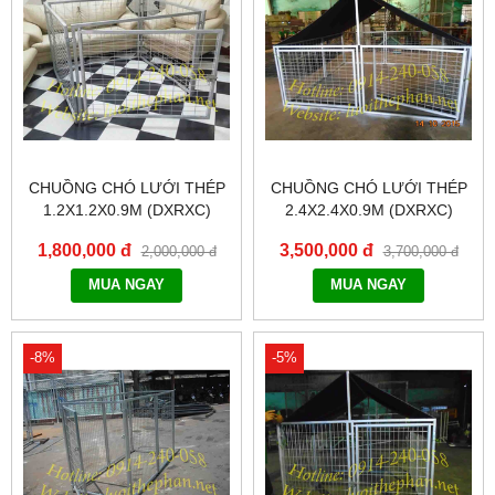
CHUỒNG CHÓ LƯỚI THÉP
CHUỒNG CHÓ LƯỚI THÉP
1.2X1.2X0.9M (DXRXC)
2.4X2.4X0.9M (DXRXC)
KHÔNG BẠT CHE
1,800,000 đ
3,500,000 đ
2,000,000 đ
3,700,000 đ
MUA NGAY
MUA NGAY
-8%
-5%