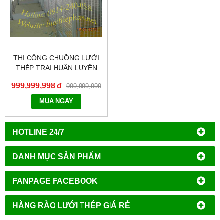
THI CÔNG CHUỒNG LƯỚI
THÉP TRẠI HUẤN LUYỆN
CHÓ
999,999,998 đ
999,999,999
đ
MUA NGAY
HOTLINE 24/7
DANH MỤC SẢN PHẨM
FANPAGE FACEBOOK
HÀNG RÀO LƯỚI THÉP GIÁ RẺ