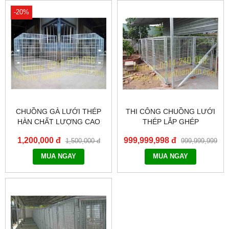
-20%
CHUỒNG GÀ LƯỚI THÉP
THI CÔNG CHUỒNG LƯỚI
HÀN CHẤT LƯỢNG CAO
THÉP LẮP GHÉP
1,200,000 đ
999,999,998 đ
1,500,000 đ
999,999,999
đ
MUA NGAY
MUA NGAY