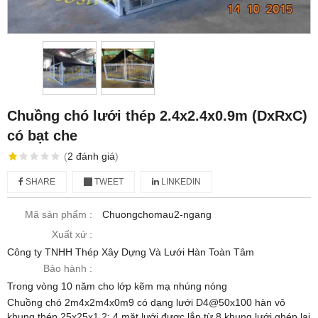
Chuồng chó lưới thép 2.4x2.4x0.9m (DxRxC)
có bạt che
(
2
đánh giá
)
SHARE
TWEET
LINKEDIN
Mã sản phẩm :
Chuongchomau2-ngang
Xuất xứ :
Công ty TNHH Thép Xây Dựng Và Lưới Hàn Toàn Tâm
Bảo hành :
Trong vòng 10 năm cho lớp kẽm mạ nhúng nóng
Chuồng chó 2m4x2m4x0m9 có dạng lưới D4@50x100 hàn vô
khung thép 25x25x1.2; 4 mặt lưới được lắp từ 8 khung lưới ghép lại