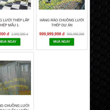
 LƯỚI THÉP LẮP
HÀNG RÀO CHUỒNG LƯỚI
HÉP MẪU 1
THÉP DỰ ÁN
000 đ
999,999,998 đ
2,000,000 đ
999,999,999
đ
MUA NGAY
MUA NGAY
NG CHUỒNG LƯỚI