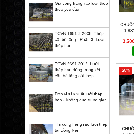
Gia công hàng rào lưới thép
theo yêu cầu
CHUỒN
1.8X
TCVN 1651-3:2008: Thép
K
cốt bê tông - Phần 3: Lưới
3,50
thép hàn
TCVN 9391:2012: Lưới
thép hàn dùng trong kết
-20%
cấu bê tông cốt thép
Đơn vị sản xuất lưới thép
hàn - Không qua trung gian
Thi công hàng rào lưới thép
CHUỒ
tại Đồng Nai