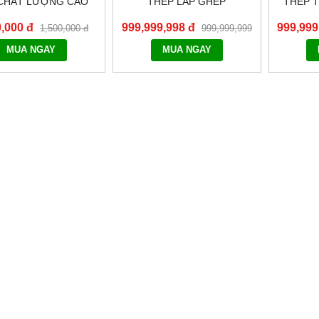
CHẤT LƯỢNG CAO
THÉP LẮP GHÉP
THÉP T
0,000 đ
999,999,998 đ
999,999
1,500,000 đ
999,999,999
đ
MUA NGAY
MUA NGAY