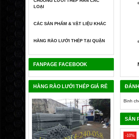
CHUỒNG LƯỚI THÉP HÀN CÁC
LOẠI
CÁC SẢN PHẨM & VẬT LIỆU KHÁC
HÀNG RÀO LƯỚI THÉP TẠI QUẬN
FANPAGE FACEBOOK
HÀNG RÀO LƯỚI THÉP GIÁ RẺ
ĐÁNH
Bình ch
SẢN 
-10%