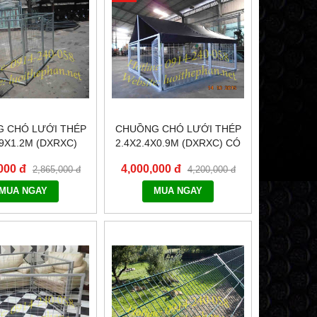
 CHÓ LƯỚI THÉP
CHUỒNG CHÓ LƯỚI THÉP
.9X1.2M (DXRXC)
2.4X2.4X0.9M (DXRXC) CÓ
BẠT CHE
000 đ
4,000,000 đ
2,865,000 đ
4,200,000 đ
MUA NGAY
MUA NGAY