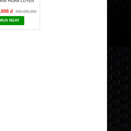
RẠI HUẤN LUYỆN
CHÓ
,998 đ
999,999,999
đ
MUA NGAY