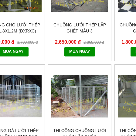
G CHÓ LƯỚI THÉP
CHUỒNG LƯỚI THÉP LẮP
CHUỒNG
1.8X1.2M (DXRXC)
GHÉP MẪU 3
G
HÔNG BẠT CHE
0,000 đ
2,650,000 đ
1,800,
3,700,000 đ
2,865,000 đ
MUA NGAY
MUA NGAY
NG GÀ LƯỚI THÉP
THI CÔNG CHUỒNG LƯỚI
THI CÔ