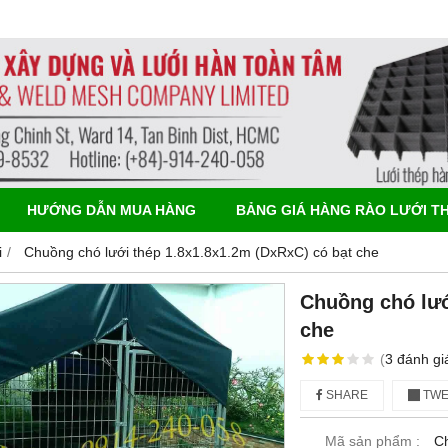
HƯỚNG DẪN MUA HÀNG
BẢNG GIÁ HÀNG RÀO LƯỚI T
i
Chuồng chó lưới thép 1.8x1.8x1.2m (DxRxC) có bạt che
Chuồng chó lướ
che
(
3
đánh gi
SHARE
TWE
Mã sản phẩm :
C