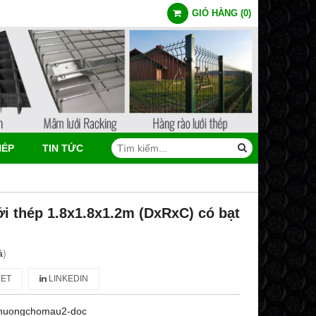
GIỎ HÀNG
(
0
)
HÉP
TIN TỨC
LIÊN HỆ
i thép 1.8x1.8x1.2m (DxRxC) có bạt
á
)
ET
LINKEDIN
huongchomau2-doc