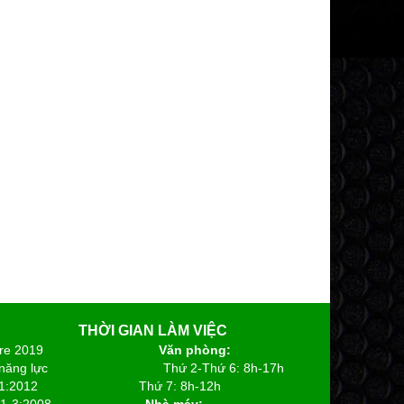
 THỜI GIAN LÀM VIỆC
re 2019
Văn phòng:
năng lực
Thứ 2-Thứ 6: 8h-17h
1:2012
Thứ 7: 8h-12h
1-3:2008
Nhà máy: