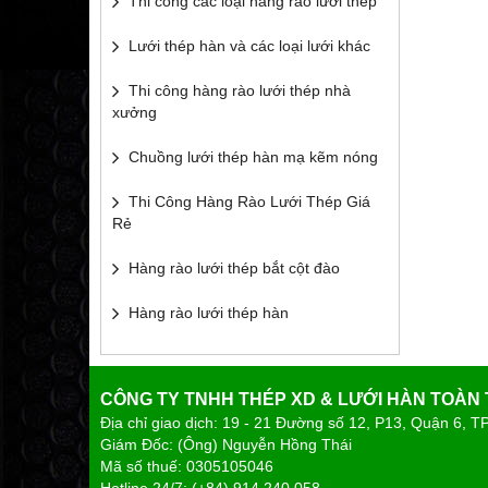
Thi công các loại hàng rào lưới thép
Lưới thép hàn và các loại lưới khác
Thi công hàng rào lưới thép nhà
xưởng
Chuồng lưới thép hàn mạ kẽm nóng
Thi Công Hàng Rào Lưới Thép Giá
Rẻ
Hàng rào lưới thép bắt cột đào
Hàng rào lưới thép hàn
CÔNG TY TNHH THÉP XD & LƯỚI HÀN TOÀN
Địa chỉ giao dịch: 19 - 21 Đường số 12, 
Giám Đốc: (Ông) Nguyễn Hồng Thái
Mã số thuế: 0305
Hotline 24/7: (+84).91