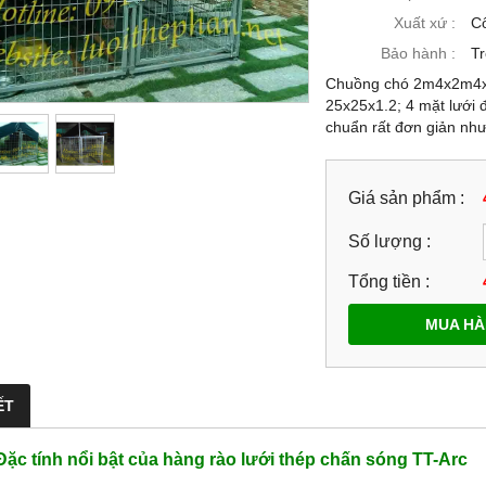
Xuất xứ :
C
Bảo hành :
T
Chuồng chó 2m4x2m4x
25x25x1.2; 4 mặt lưới 
chuẩn rất đơn giản như
Giá sản phẩm :
Số lượng :
Tổng tiền :
MUA H
ẾT
Đặc tính nổi bật của hàng rào lưới thép chấn sóng TT-Arc