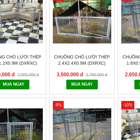
G CHÓ LƯỚI THÉP
CHUỒNG CHÓ LƯỚI THÉP
CHUỒNG
1.2X0.9M (DXRXC)
2.4X2.4X0.9M (DXRXC)
1.8X0
KHÔNG BẠT CHE
0,000 đ
3,500,000 đ
2,650,
2,000,000 đ
3,700,000 đ
MUA NGAY
MUA NGAY
-8%
-10%