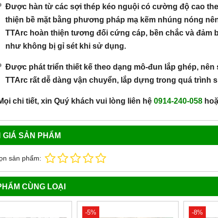
Được hàn từ các sợi thép kéo nguội có cường độ cao theo 
thiện bề mặt bằng phương pháp mạ kẽm nhúng nóng nên
TTArc hoàn thiện tương đối cứng cáp, bền chắc và đảm 
như không bị gỉ sét khi sử dụng.
Được phát triển thiết kế theo dạng mô-đun lắp ghép, nê
TTArc rất dễ dàng vận chuyển, lắp dựng trong quá trình 
Mọi chi tiết, xin Quý khách vui lòng liên hệ
0914-240-058
hoặ
 GIÁ SẢN PHẨM
ọn sản phẩm:
PHẨM CÙNG LOẠI
-5%
-8%