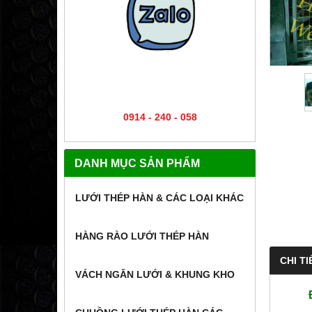
0914 - 240 - 058
DANH MỤC SẢN PHẨM
LƯỚI THÉP HÀN & CÁC LOẠI KHÁC
HÀNG RÀO LƯỚI THÉP HÀN
CHI TI
VÁCH NGĂN LƯỚI & KHUNG KHO