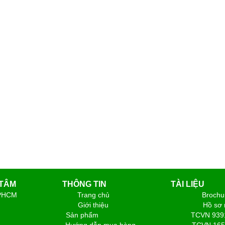
 TÂM
THÔNG TIN
TÀI LIỆU
P13, Quận 6, TPHCM
Trang chủ
Brochu
Giới thiệu
Hồ sơ 
105046
Sản phẩm
TCVN 939
4.240.058
Hướng dẫn mua hàng
TCVN 165