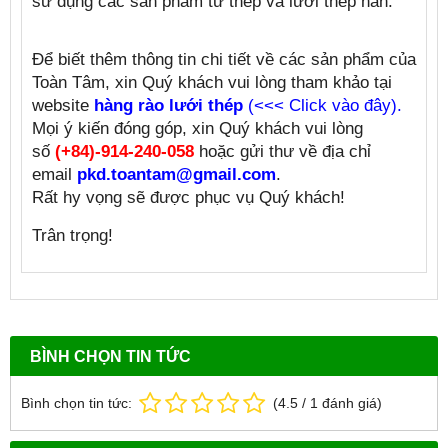
sử dụng các sản phẩm từ thép và lưới thép hàn.
Để biết thêm thông tin chi tiết về các sản phẩm của
Toàn Tâm, xin Quý khách vui lòng tham khảo tại
website
hàng rào lưới thép
(<<< Click vào đây).
Mọi ý kiến đóng góp, xin Quý khách vui lòng
số
(+84)-914-240-058
hoặc gửi thư về địa chỉ
email
pkd.toantam@gmail.com
.
Rất hy vọng sẽ được phục vụ Quý khách!
Trân trọng!
BÌNH CHỌN TIN TỨC
Bình chọn tin tức:
(
4.5
/
1
đánh giá)