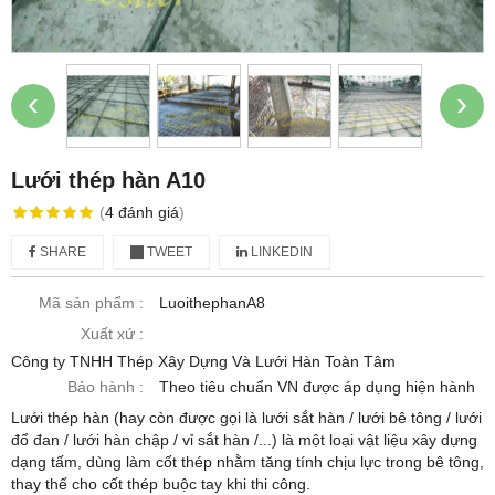
‹
›
Lưới thép hàn A10
(
4
đánh giá
)
SHARE
TWEET
LINKEDIN
Mã sản phẩm :
LuoithephanA8
Xuất xứ :
Công ty TNHH Thép Xây Dựng Và Lưới Hàn Toàn Tâm
Bảo hành :
Theo tiêu chuẩn VN được áp dụng hiện hành
Lưới thép hàn (hay còn được gọi là lưới sắt hàn / lưới bê tông / lưới
đổ đan / lưới hàn chập / vỉ sắt hàn /...) là một loại vật liệu xây dựng
dạng tấm, dùng làm cốt thép nhằm tăng tính chịu lực trong bê tông,
thay thế cho cốt thép buộc tay khi thi công.